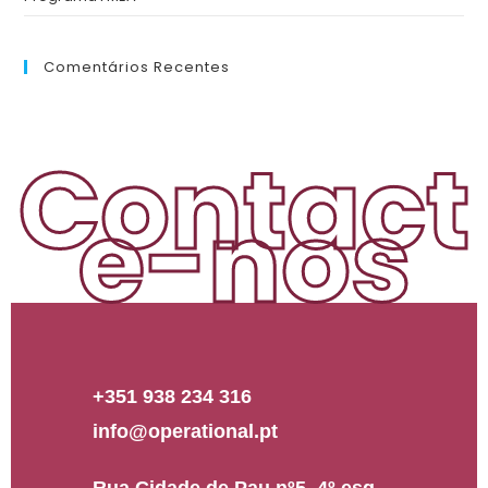
Comentários Recentes
Contact
e-nos
+351 938 234 316
info@operational.pt