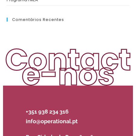
Comentários Recentes
Contact
e-nos
+351 938 234 316
info@operational.pt