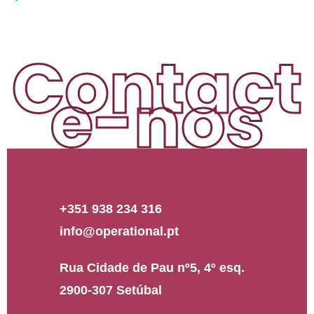
Contact
e-nos
+351 938 234 316
info@operational.pt
Rua Cidade de Pau nº5, 4º esq.
2900-307 Setúbal