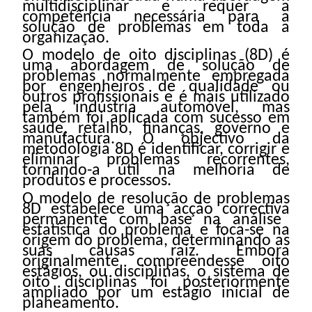
multidisciplinar e requer a
competência necessária para a
solução de problemas em toda a
organização.
O modelo de oito disciplinas (8D) é
uma abordagem de solução de
problemas normalmente empregada
por engenheiros de qualidade ou
outros profissionais e é mais utilizado
pela indústria automóvel, mas
também foi aplicada com sucesso em
saúde, retalho, finanças, governo e
manufactura
. O
objectivo
da
metodologia 8D é identificar, corrigir e
eliminar problemas recorrentes,
tornando-a útil na melhoria de
produtos e processos.
O modelo de resolução de problemas
8D estabelece uma
acção
correctiva
permanente com base na análise
estatística do problema e foca-se na
origem do problema, determinando as
suas causas raiz. Embora
originalmente compreendesse oito
estágios, ou disciplinas, o sistema de
oito disciplinas foi posteriormente
ampliado por um estágio inicial de
planeamento.