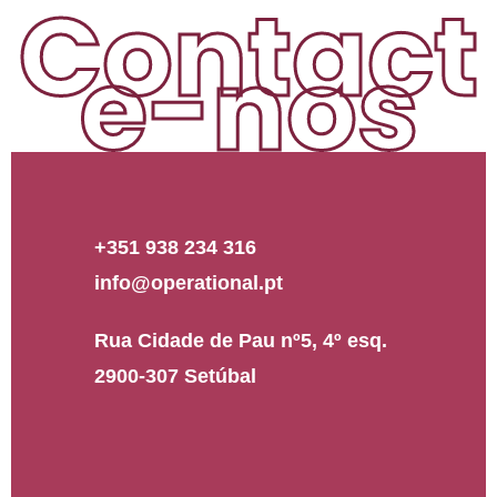
Contact
e-nos
+351 938 234 316
info@operational.pt
Rua Cidade de Pau nº5, 4º esq.
2900-307 Setúbal