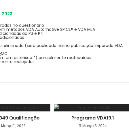
3:2023
radas no questionário
om métodos VDA Automotive SPICE® e VDA MLA
dicionadas ao P3 e P4
 adicionadas
 foi eliminado (será publicado numa publicação separada VDA
 QMC
m um asterisco *) parcialmente reatribuídas
lmente realojadas
6949 Qualificação
Programa VDA19.1
Março 11, 2022
Março 8, 2024