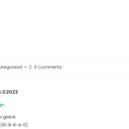
ategorized
0 Comments
6.3:2023
3?
o global
s (10-8-6-4-0)