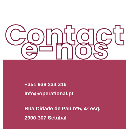
Contact
e-nos
+351 938 234 316
info@operational.pt
Rua Cidade de Pau nº5, 4º esq.
2900-307 Setúbal