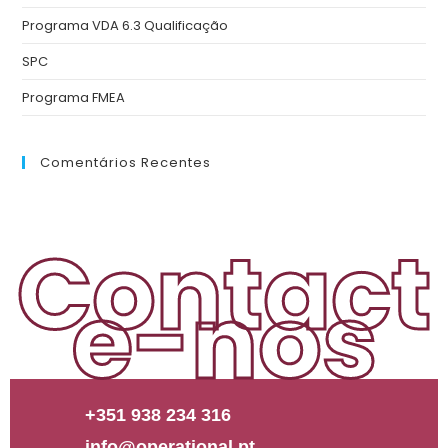
Programa VDA 6.3 Qualificação
SPC
Programa FMEA
Comentários Recentes
Contact
e-nos
+351 938 234 316
info@operational.pt