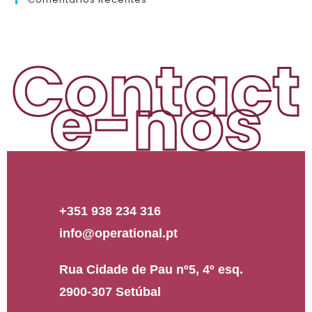
Contact
e-nos
+351 938 234 316
info@operational.pt
Rua Cidade de Pau nº5, 4º esq.
2900-307 Setúbal