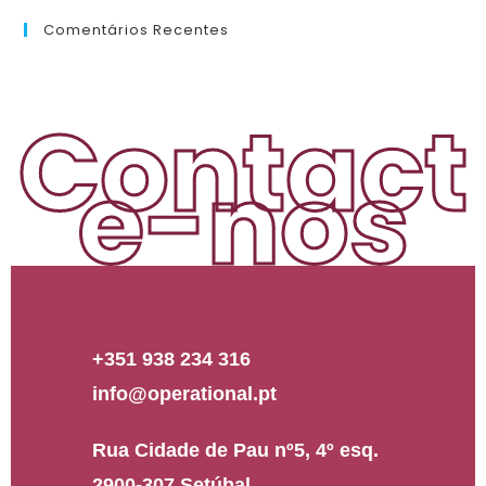
Comentários Recentes
Contact
e-nos
+351 938 234 316
info@operational.pt
Rua Cidade de Pau nº5, 4º esq.
2900-307 Setúbal