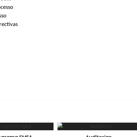
ocesso
sso
rectivas