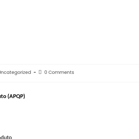
Uncategorized
0 Comments
uto (APQP)
oduto