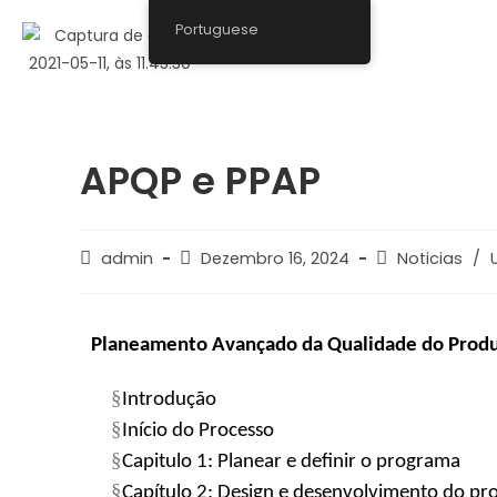
Portuguese
APQP e PPAP
admin
Dezembro 16, 2024
Noticias
/
Planeamento Avançado da Qualidade do Prod
§
Introdução
§
Início do Processo
§
Capitulo 1: Planear e definir o programa
§
Capítulo 2: Design e desenvolvimento do pr