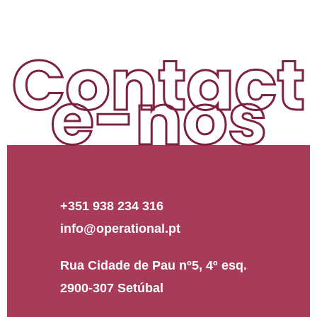
Contact
e-nos
+351 938 234 316
info@operational.pt
Rua Cidade de Pau nº5, 4º esq.
2900-307 Setúbal