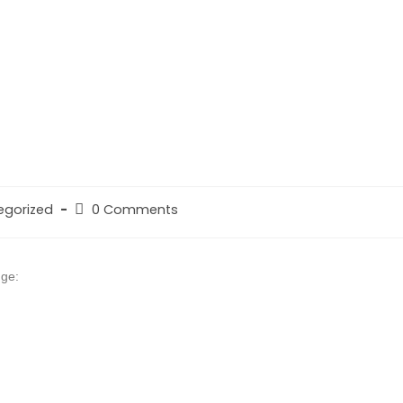
egorized
0 Comments
nge: