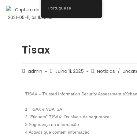
Portuguese
Tisax
admin
Julho 11, 2025
Noticias
/
Uncat
TISAX – Trusted Information Security Assessment eXcha
1.TISAX e VDA ISA
2.“Etiqueta” TISAX: Os níveis de segurança
3.Segurança da informação
4.Activos que contém informação