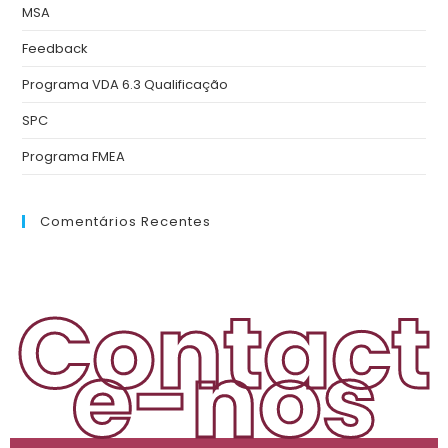
MSA
Feedback
Programa VDA 6.3 Qualificação
SPC
Programa FMEA
Comentários Recentes
Contact
e-nos