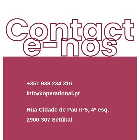
Contact
e-nos
+351 938 234 316
info@operational.pt
Rua Cidade de Pau nº5, 4º esq.
2900-307 Setúbal