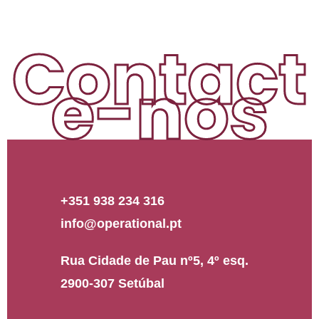
Contact
e-nos
+351 938 234 316
info@operational.pt
Rua Cidade de Pau nº5, 4º esq.
2900-307 Setúbal