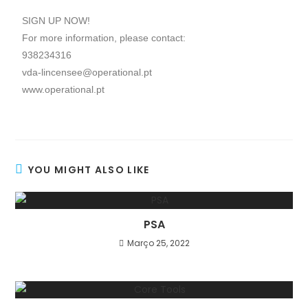
SIGN UP NOW!
For more information, please contact:
938234316
vda-lincensee@operational.pt
www.operational.pt
YOU MIGHT ALSO LIKE
PSA
Março 25, 2022