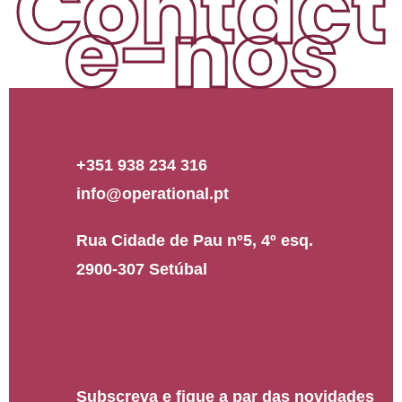
Contact
e-nos
+351 938 234 316
info@operational.pt
Rua Cidade de Pau nº5, 4º esq.
2900-307 Setúbal
Subscreva e fique a par das novidades