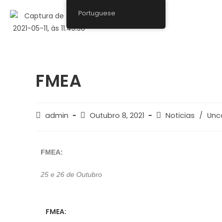
Portuguese
FMEA
admin
Outubro 8, 2021
Noticias
/
Unc
FMEA:
25 e 26 de Outubro
FMEA: