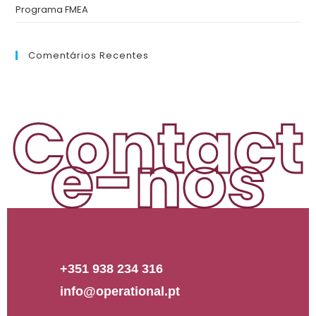
Programa FMEA
Comentários Recentes
Contact
e-nos
+351 938 234 316
info@operational.pt