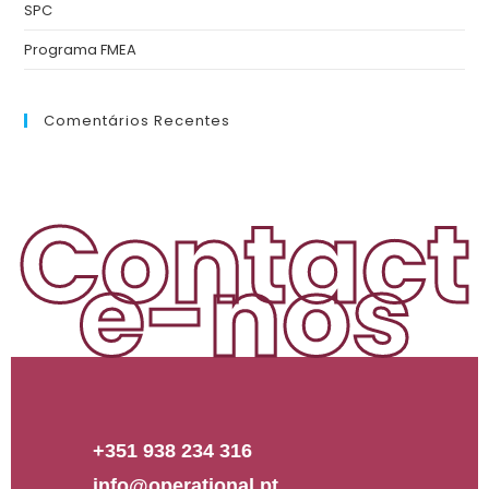
SPC
Programa FMEA
Comentários Recentes
Contact
e-nos
+351 938 234 316
info@operational.pt