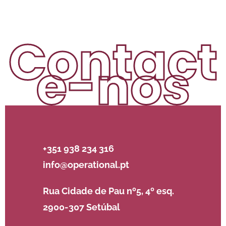
Contact
e-nos
+351 938 234 316
info@operational.pt
Rua Cidade de Pau nº5, 4º esq.
2900-307 Setúbal