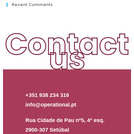
Recent Comments
Contact
us
+351 938 234 316
info@operational.pt
Rua Cidade de Pau nº5, 4º esq.
2900-307 Setúbal