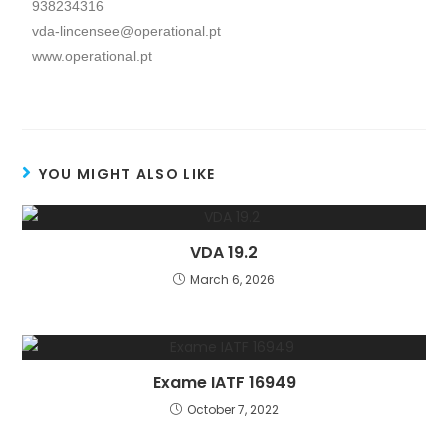
938234316
vda-lincensee@operational.pt
www.operational.pt
YOU MIGHT ALSO LIKE
VDA 19.2
March 6, 2026
Exame IATF 16949
October 7, 2022